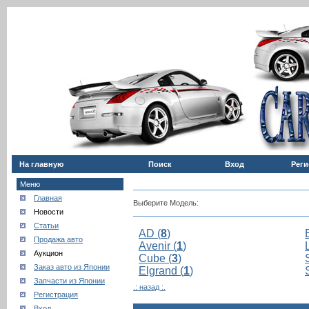
На главную
Поиск
Вход
Реги
Меню
Главная
Выберите Модель:
Новости
Статьи
AD (
8
)
Продажа авто
Avenir (
1
)
Аукцион
Cube (
3
)
Заказ авто из Японии
Elgrand (
1
)
Запчасти из Японии
.: назад :.
Регистрация
Вход