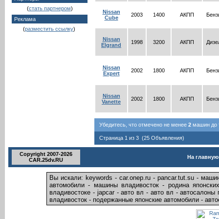
(
стать партнером
)
Nissan
2003
1400
АКПП
Бенз
Cube
Реклама
(
разместить ссылку
)
Nissan
1998
3200
АКПП
Дизе
Elgrand
Nissan
2002
1800
АКПП
Бенз
Expert
Nissan
2002
1800
АКПП
Бенз
Vanette
Убедитесь, что отмечено не менее
2
машин до т
Страница 1 из 3 (25 Объявления)
Copyright 2007-2026
На главную
CAR.25dv.RU
Вы искали: keywords - car.onep.ru - pancar.tut.su - м
автомобили - машины владивосток - родина японских
владивостоке - japcar - авто вл - авто вл - автосалон
владивосток - подержанные японские автомобили - авт