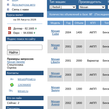
Тип машин:
Производитель:
Дата выпуска авто
Связь с нами
Количество объявлений в базе:
97
(Последнее о
Курсы валют
на 09 Августа 2026
Модель
Год
Объем
КПП
Топ
Доллар - 82.1665
Nissan
2004
1400
АКПП
Бенз
Евро - 94.8366
Cube
Яндекс-поиск по сайту
Nissan
2001
1500
АКПП
Бенз
AD
Примеры запросов:
Nissan
2001
2000
Вариатор
Бенз
Nissan Vanette
Liberty
Спецтехника
Оценка
Контакты
Nissan
2003
1500
АКПП
Бенз
Wingroad
letrust@mail.ru
126396800
Nissan
2003
1300
АКПП
Бенз
Sunny
letrust.ru
Кто он-лайн
Nissan
Сейчас: 2
2002
1800
АКПП
Бенз
Avenir
Партнеры