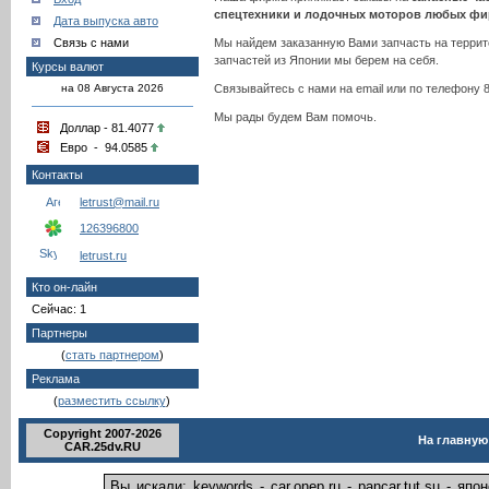
спецтехники и лодочных моторов любых фи
Дата выпуска авто
Связь с нами
Мы найдем заказанную Вами запчасть на терри
запчастей из Японии мы берем на себя.
Курсы валют
на 08 Августа 2026
Связывайтесь с нами на email или по телефону 8 
Мы рады будем Вам помочь.
Доллар - 81.4077
Евро - 94.0585
Контакты
letrust@mail.ru
126396800
letrust.ru
Кто он-лайн
Сейчас: 1
Партнеры
(
стать партнером
)
Реклама
(
разместить ссылку
)
Copyright 2007-2026
На главную
CAR.25dv.RU
Вы искали: keywords - car.onep.ru - pancar.tut.su - я