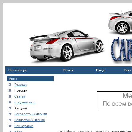
На главную
Поиск
Вход
Реги
Меню
Главная
Новости
Статьи
Продажа авто
Аукцион
Заказ авто из Японии
Запчасти из Японии
Регистрация
Наша фирма принимает заказы на
запасные ча
Вход