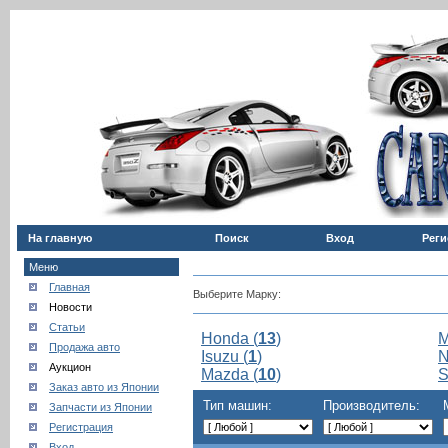
На главную
Поиск
Вход
Реги
Меню
Главная
Выберите Марку:
Новости
Статьи
Honda (
13
)
M
Продажа авто
Isuzu (
1
)
N
Аукцион
Mazda (
10
)
S
Заказ авто из Японии
Тип машин:
Производитель:
Запчасти из Японии
Регистрация
Вход