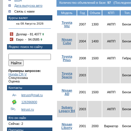
Количество объявлений в базе:
97
(Последнее о
Дата выпуска авто
Связь с нами
Модель
Год
Объем
КПП
Топ.
Курсы валют
Toyota
на 08 Августа 2026
2007
1300
АКПП
Бензи
Vitz
Доллар - 81.4077
Евро - 94.0585
Nissan
2004
1400
АКПП
Бензи
Cube
Яндекс-поиск по сайту
Toyota
2008
1500
АКПП
Гибри
Prius
Примеры запросов:
Toyota
Honda CR-V
2003
Бензи
Spacio
Спецтехника
Оценка
Контакты
Nissan
2001
1500
АКПП
Бензи
AD
letrust@mail.ru
126396800
Subaru
2003
АКПП
Бензи
letrust.ru
Legacy B4
Кто он-лайн
Сейчас: 2
Nissan
2001
2000
Вариатор
Бензи
Liberty
Партнеры