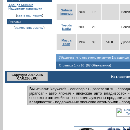
Аренда Mumble
Надувные аквапарки
Subaru
2007
1,5
Бензи
impreza
(
стать партнером
)
Реклама
Toyota
2000
2.0
Бензи
(
разместить ссылку
)
Nadia
Mazda
1987
3,0
5КПП
Дизел
Titan
Убедитесь, что отмечено не менее
2
машин до т
Страница 1 из 10 (97 Объявления)
Copyright 2007-2026
На главную
CAR.25dv.RU
Вы искали: keywords - car.onep.ru - pancar.tut.su - *п
japancar - авто япония - японские авто владивосток 
японского автомобиля - японские аукционы продажи авт
владивосток - подержанные японские автомобили - прод