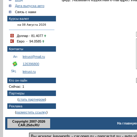
цифр. Указывайте корректный e-mail адрес! Ина
Дата выпуска авто
Связь с нами
Курсы валют
на 08 Августа 2026
Доллар - 81.4077
Евро - 94.0585
Контакты
letrust@mail.ru
126396800
letrust.ru
Кто он-лайн
Сейчас: 1
Партнеры
(
стать партнером
)
Реклама
(
разместить ссылку
)
Copyright 2007-2026
На главную
CAR.25dv.RU
Вы искали: keywords - car.onep.ru - pancar.tut.su - avto v