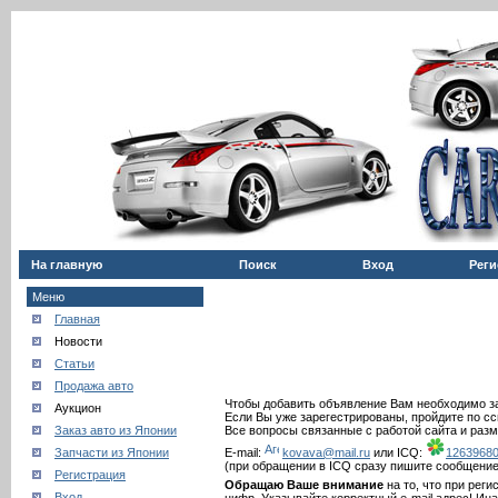
На главную
Поиск
Вход
Реги
Меню
Главная
Новости
Статьи
Продажа авто
Чтобы добавить объявление Вам необходимо з
Аукцион
Если Вы уже зарегестрированы, пройдите по с
Заказ авто из Японии
Все вопросы связанные с работой сайта и ра
Запчасти из Японии
E-mail:
kovava@mail.ru
или ICQ:
1263968
(при обращении в ICQ сразу пишите сообщение
Регистрация
Обращаю Ваше внимание
на то, что при реги
Вход