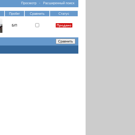
Просмотр
-
Расширенный поиск
Пробег
Сравнить
Статус
Б/П
Продано