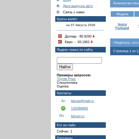
Количество объ
Дата выпуска авто
Связь с нами
Модель
Курсы валют
Isuzu
на 07 Августа 2026
Forward
Доллар - 80.9293
Евро - 93.1901
Убедитесь, что
Яндекс-поиск по сайту
Страница 1 из 
Примеры запросов:
Toyota Prius
Спецтехника
Оценка
Контакты
letrust@mail.ru
126396800
letrust.ru
Кто он-лайн
Сейчас: 1
Партнеры