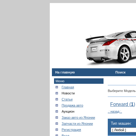
На главную
Поиск
Меню
Главная
Выберите Модель
Новости
Статьи
Forward (
1
)
Продажа авто
Аукцион
.: назад :.
Заказ авто из Японии
Тип машин:
Запчасти из Японии
Регистрация
Вход