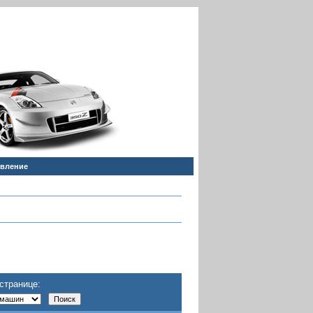
явление
странице: