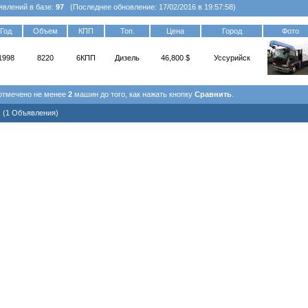
явлений в базе:
97
(Последнее обновление: 17/02/2016 в 19:57:58)
Год
Объем
КПП
Топ.
Цена
Город
Фото
1998
8220
6КПП
Дизель
46,800 $
Уссурийск
 отмечено не менее
2
машин до того, как нажать кнопку
Сравнить
.
1 (1 Объявления)