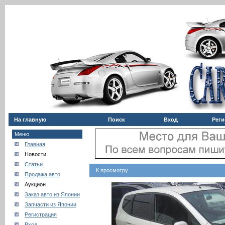
На главную
Поиск
Вход
Реги
Меню
Главная
Новости
Статьи
К просмотру
Продажа авто
Аукцион
Заказ авто из Японии
Запчасти из Японии
Регистрация
Вход