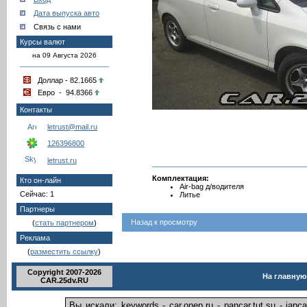
Дата выпуска авто
Связь с нами
Курсы валют
на 09 Августа 2026
Доллар - 82.1665
Евро - 94.8366
Контакты
letrust@mail.ru
126396800
letrust.ru
Комплектация:
Кто он-лайн
Air-bag д/водителя
Сейчас: 1
Литье
Партнеры
Назад к просмотру
(
стать партнером
)
Реклама
(
разместить ссылку
)
Copyright 2007-2026
На главную
CAR.25dv.RU
Вы искали: keywords - car.onep.ru - pancar.tut.su - ja