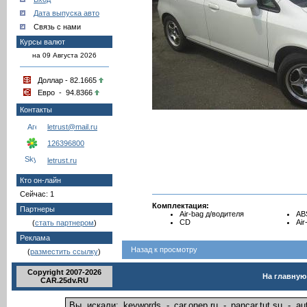
Дата выпуска авто
Связь с нами
Курсы валют
на 09 Августа 2026
Доллар - 82.1665
Евро - 94.8366
Контакты
letrust@mail.ru
126396800
letrust.ru
Кто он-лайн
Сейчас: 1
Комплектация:
Партнеры
Air-bag д/водителя
AB
CD
Ai
(
стать партнером
)
Реклама
Назад к просмотру
(
разместить ссылку
)
Copyright 2007-2026
На главную
CAR.25dv.RU
Вы искали: keywords - car.onep.ru - pancar.tut.su - 