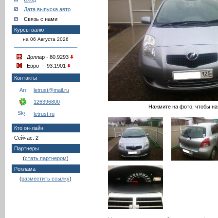
Дата выпуска авто
Связь с нами
Курсы валют
на 06 Августа 2026
Доллар - 80.9293
Евро - 93.1901
Контакты
letrust@mail.ru
126396800
Нажмите на фото, чтобы на
letrust.ru
Кто он-лайн
Сейчас: 2
Партнеры
(
стать партнером
)
Реклама
(
разместить ссылку
)