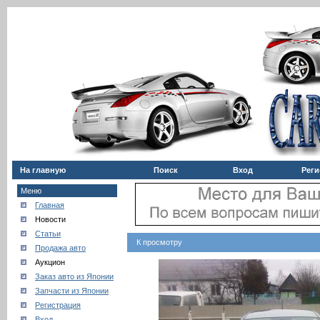
На главную
Поиск
Вход
Реги
Меню
Главная
Новости
Статьи
К просмотру
Продажа авто
Аукцион
Заказ авто из Японии
Запчасти из Японии
Регистрация
Вход