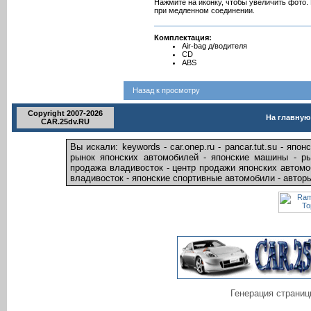
Нажмите на иконку, чтобы увеличить фото.
при медленном соединении.
Комплектация:
Air-bag д/водителя
CD
ABS
Назад к просмотру
Copyright 2007-2026
На главную
CAR.25dv.RU
Вы искали: keywords - car.onep.ru - pancar.tut.su - яп
рынок японских автомобилей - японские машины - ры
продажа владивосток - центр продажи японских автомо
владивосток - японские спортивные автомобили - автор
Генерация страниц