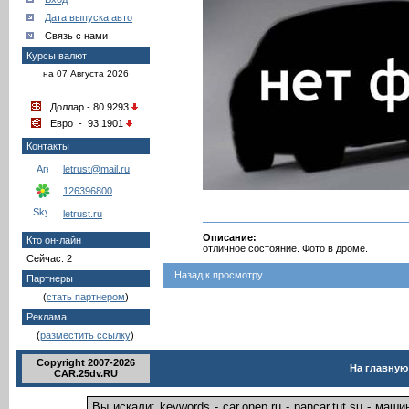
Дата выпуска авто
Связь с нами
Курсы валют
на 07 Августа 2026
Доллар - 80.9293
Евро - 93.1901
Контакты
letrust@mail.ru
126396800
letrust.ru
Описание:
Кто он-лайн
отличное состояние. Фото в дроме.
Сейчас: 2
Назад к просмотру
Партнеры
(
стать партнером
)
Реклама
(
разместить ссылку
)
Copyright 2007-2026
На главную
CAR.25dv.RU
Вы искали: keywords - car.onep.ru - pancar.tut.su - ма