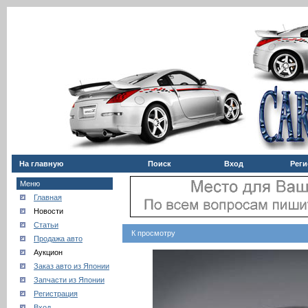
На главную
Поиск
Вход
Реги
Меню
Главная
Новости
Статьи
К просмотру
Продажа авто
Аукцион
Заказ авто из Японии
Запчасти из Японии
Регистрация
Вход