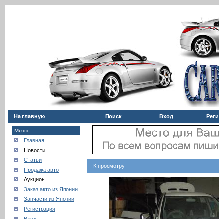
На главную
Поиск
Вход
Реги
Меню
Главная
Новости
Статьи
К просмотру
Продажа авто
Аукцион
Заказ авто из Японии
Запчасти из Японии
Регистрация
Вход