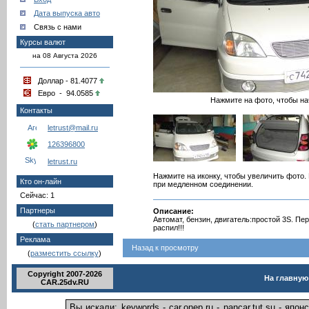
Дата выпуска авто
Связь с нами
Курсы валют
на 08 Августа 2026
Доллар - 81.4077
Евро - 94.0585
Нажмите на фото, чтобы на
Контакты
letrust@mail.ru
126396800
letrust.ru
Нажмите на иконку, чтобы увеличить фото.
Кто он-лайн
при медленном соединении.
Сейчас: 1
Партнеры
Описание:
Автомат, бензин, двигатель:простой 3S. Пе
(
стать партнером
)
распил!!!
Реклама
Назад к просмотру
(
разместить ссылку
)
Copyright 2007-2026
На главную
CAR.25dv.RU
Вы искали: keywords - car.onep.ru - pancar.tut.su - яп