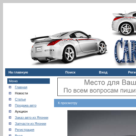
На главную
Поиск
Вход
Реги
Меню
Главная
Новости
Статьи
К просмотру
Продажа авто
Аукцион
Заказ авто из Японии
Запчасти из Японии
Регистрация
Вход