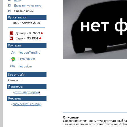
Дата выпуска авто
Связь с нами
Курсы валют
на 07 Августа 2026
Доллар - 80.9293
Евро - 93.1901
Контакты
letrust@mail.ru
126396800
letrust.ru
Кто он-лайн
Сейчас: 3
Партнеры
(
стать партнером
)
Реклама
(
разместить ссылку
)
Описание:
Состояние отличное, метла,центральный за
Так же в наличии есть точно такой же Probo