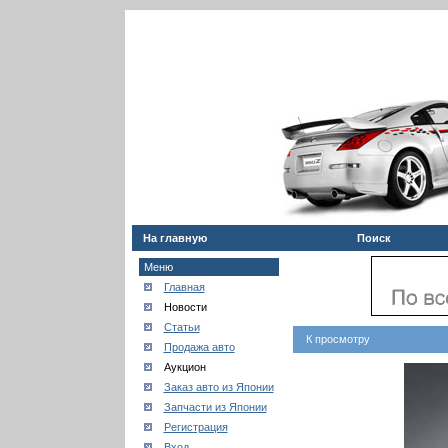
На главную
Поиск
Меню
Главная
Новости
Статьи
К просмотру
Продажа авто
Аукцион
Заказ авто из Японии
Запчасти из Японии
Регистрация
Вход