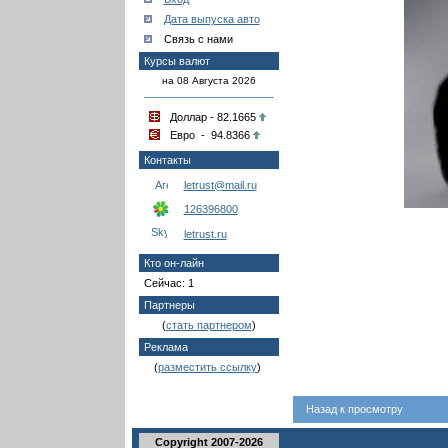
Дата выпуска авто
Связь с нами
Курсы валют
на 08 Августа 2026
Доллар - 82.1665
Евро - 94.8366
Контакты
letrust@mail.ru
126396800
letrust.ru
Кто он-лайн
Сейчас: 1
Партнеры
(
стать партнером
)
Реклама
(
разместить ссылку
)
Назад к просмотру
Copyright 2007-2026