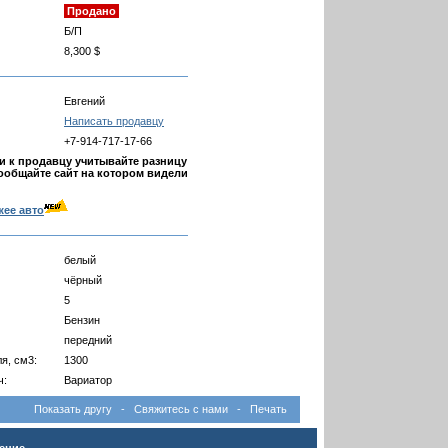
Продано
Б/П
8,300 $
Евгений
Написать продавцу
+7-914-717-17-66
 к продавцу учитывайте разницу
ообщайте сайт на котором видели
жее авто
белый
чёрный
5
Бензин
передний
я, см3:
1300
ч:
Вариатор
Показать другу
-
Свяжитесь с нами
-
Печать