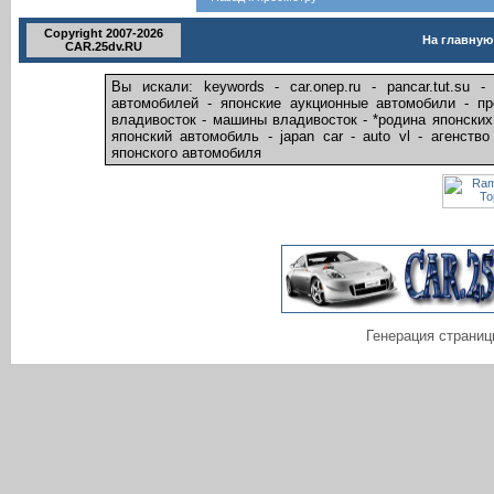
Copyright 2007-2026
На главную
CAR.25dv.RU
Вы искали: keywords - car.onep.ru - pancar.tut.su
автомобилей - японские аукционные автомобили - п
владивосток - машины владивосток - *родина японских 
японский автомобиль - japan car - auto vl - агенств
японского автомобиля
Генерация страниц