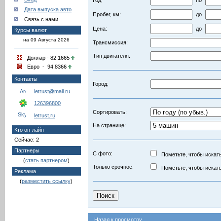
Год:
по
Дата выпуска авто
Пробег, км:
до
Связь с нами
Цена:
до
Курсы валют
на 09 Августа 2026
Трансмиссия:
Тип двигателя:
Доллар - 82.1665
Евро - 94.8366
Контакты
Город:
letrust@mail.ru
126396800
Сортировать:
letrust.ru
На странице:
Кто он-лайн
Сейчас: 2
Партнеры
С фото:
Пометьте, чтобы искать
(
стать партнером
)
Только срочное:
Пометьте, чтобы искать
Реклама
(
разместить ссылку
)
Назад к просмотру