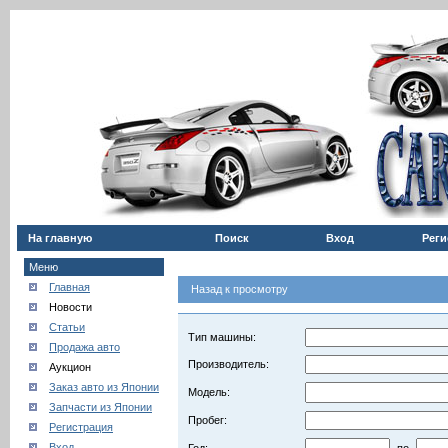
На главную
Поиск
Вход
Реги
Меню
Главная
Назад к просмотру
Новости
Статьи
Тип машины:
Продажа авто
Производитель:
Аукцион
Заказ авто из Японии
Модель:
Запчасти из Японии
Пробег:
Регистрация
Вход