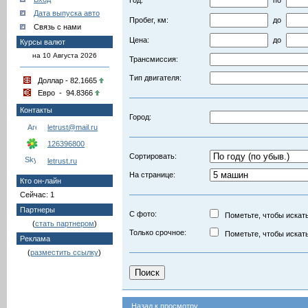
Год:
по
Дата выпуска авто
Пробег, км:
до
Связь с нами
Цена:
до
Курсы валют
на 10 Августа 2026
Трансмиссия:
Тип двигателя:
Доллар - 82.1665
Евро - 94.8366
Контакты
Город:
letrust@mail.ru
126396800
Сортировать:
letrust.ru
На странице:
Кто он-лайн
Сейчас: 1
Партнеры
С фото:
Пометьте, чтобы искать
(
стать партнером
)
Только срочное:
Пометьте, чтобы искать
Реклама
(
разместить ссылку
)
Назад к просмотру