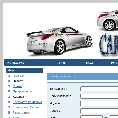
На главную
Поиск
Вход
Реги
Меню
Главная
Назад к просмотру
Новости
Статьи
Тип машины:
Продажа авто
Производитель:
Аукцион
Заказ авто из Японии
Модель:
Запчасти из Японии
Пробег:
Регистрация
Вход