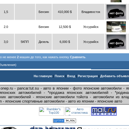
1,5
Бензин
410,000 $
Владивосток
2.0
Бензин
12,500 $
Уссурийск
3,0
5КПП
Дизель
6,000 $
Уссурийск
но не менее
2
машин до того, как нажать кнопку
Сравнить
.
Объявления)
На главную
|
Поиск
|
Вход
|
Регистрация
|
Добавить объявл
.onep.ru - pancar.tut.su - авто в японии - фото японские автомобили -
 японских автомобилей - *продажа японских автомобилей - *родина
ких автомобилей - японские автомобили тойота - автомобили из влад
pan - японские спортивные автомобили - авто из японии - японские авто