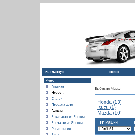
На главную
Поиск
Меню
Главная
Выберите Марку:
Новости
Статьи
Honda (
13
)
Продажа авто
Isuzu (
1
)
Аукцион
Mazda (
10
)
Заказ авто из Японии
Тип машин:
Запчасти из Японии
Регистрация
Вход