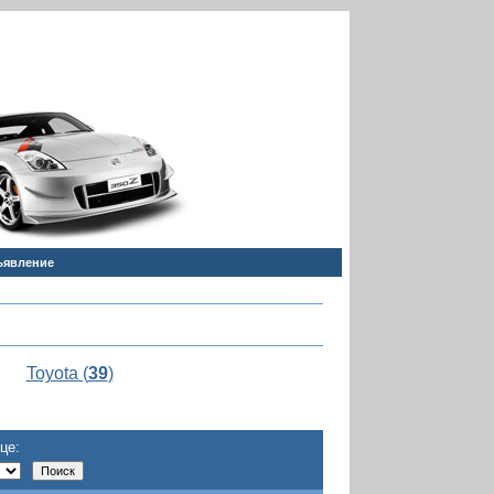
ъявление
Toyota (
39
)
це: