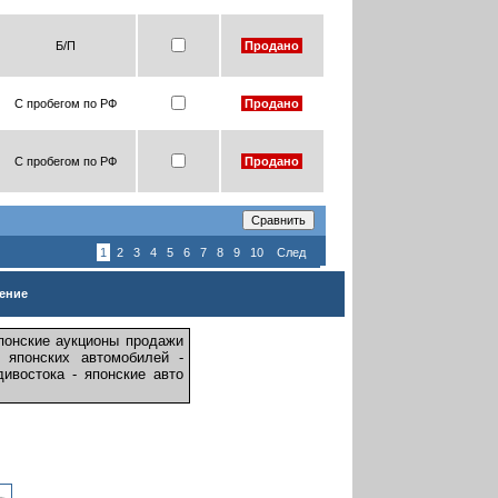
Б/П
Продано
С пробегом по РФ
Продано
С пробегом по РФ
Продано
1
2
3
4
5
6
7
8
9
10
След
ение
 японские аукционы продажи
 японских автомобилей -
ивостока - японские авто