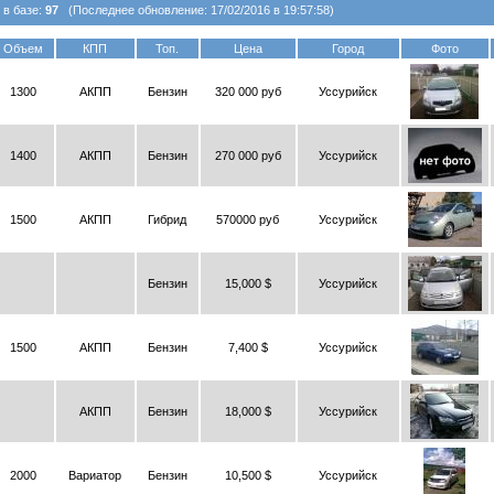
 в базе:
97
(Последнее обновление: 17/02/2016 в 19:57:58)
Объем
КПП
Топ.
Цена
Город
Фото
1300
АКПП
Бензин
320 000 руб
Уссурийск
1400
АКПП
Бензин
270 000 руб
Уссурийск
1500
АКПП
Гибрид
570000 руб
Уссурийск
Бензин
15,000 $
Уссурийск
1500
АКПП
Бензин
7,400 $
Уссурийск
АКПП
Бензин
18,000 $
Уссурийск
2000
Вариатор
Бензин
10,500 $
Уссурийск