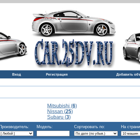
Вход
Регистрация
Добавить об
Mitsubishi (
6
)
Nissan (
25
)
Subaru (
3
)
Производитель:
Модель:
Сортировать по:
На страни