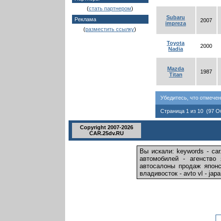
(
стать партнером
)
Subaru
Реклама
2007
impreza
(
разместить ссылку
)
Toyota
2000
Nadia
Mazda
1987
Titan
Убедитесь, что отмече
Страница 1 из 10 (97 
Copyright 2007-2026
CAR.25dv.RU
Вы искали: keywords - car
автомобилей - агенство
автосалоны продаж японс
владивосток - avto vl - ja