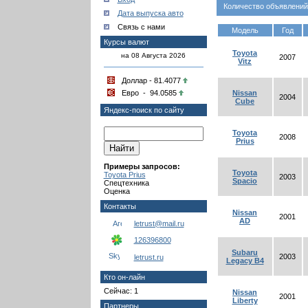
Количество объявлений
Дата выпуска авто
Связь с нами
Модель
Год
Курсы валют
Toyota
на 08 Августа 2026
2007
Vitz
Доллар - 81.4077
Евро - 94.0585
Nissan
2004
Cube
Яндекс-поиск по сайту
Toyota
2008
Prius
Примеры запросов:
Toyota
Toyota Prius
2003
Spacio
Спецтехника
Оценка
Контакты
Nissan
2001
AD
letrust@mail.ru
126396800
Subaru
2003
letrust.ru
Legacy B4
Кто он-лайн
Сейчас: 1
Nissan
2001
Liberty
Партнеры