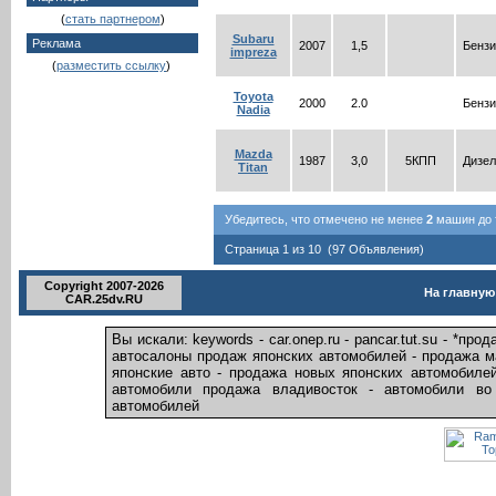
(
стать партнером
)
Subaru
Реклама
2007
1,5
Бензи
impreza
(
разместить ссылку
)
Toyota
2000
2.0
Бензи
Nadia
Mazda
1987
3,0
5КПП
Дизел
Titan
Убедитесь, что отмечено не менее
2
машин до т
Страница 1 из 10 (97 Объявления)
Copyright 2007-2026
На главную
CAR.25dv.RU
Вы искали: keywords - car.onep.ru - pancar.tut.su - *п
автосалоны продаж японских автомобилей - продажа ма
японские авто - продажа новых японских автомобилей 
автомобили продажа владивосток - автомобили во
автомобилей