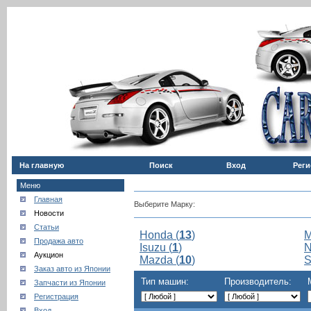
На главную
Поиск
Вход
Реги
Меню
Главная
Выберите Марку:
Новости
Статьи
Honda (
13
)
M
Продажа авто
Isuzu (
1
)
N
Аукцион
Mazda (
10
)
S
Заказ авто из Японии
Тип машин:
Производитель:
Запчасти из Японии
Регистрация
Вход