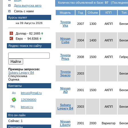
Количество объявлений в базе:
97
(Последнее о
Дата выпуска авто
Связь с нами
Модель
Год
Объем
КПП
Топ.
Курсы валют
Toyota
на 09 Августа 2026
2007
1300
АКПП
Бензи
Vitz
Доллар - 82.1665
Евро - 94.8366
Nissan
2004
1400
АКПП
Бензи
Cube
Яндекс-поиск по сайту
Toyota
2008
1500
АКПП
Гибри
Prius
Примеры запросов:
Toyota
Subaru Legacy B4
2003
Бензи
Spacio
Спецтехника
Оценка
Контакты
Nissan
2001
1500
АКПП
Бензи
AD
letrust@mail.ru
126396800
Subaru
2003
АКПП
Бензи
letrust.ru
Legacy B4
Кто он-лайн
Сейчас: 1
Nissan
2001
2000
Вариатор
Бензи
Liberty
Партнеры