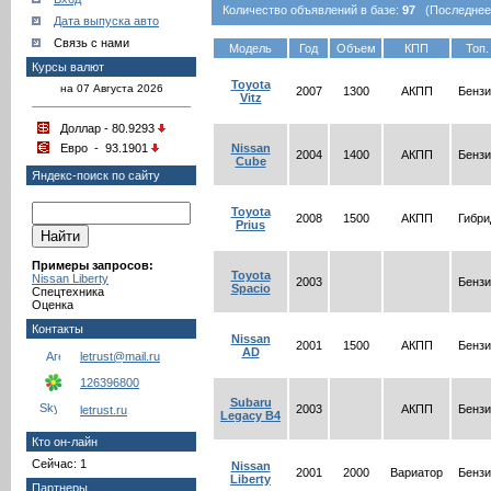
Количество объявлений в базе:
97
(Последнее о
Дата выпуска авто
Связь с нами
Модель
Год
Объем
КПП
Топ.
Курсы валют
Toyota
на 07 Августа 2026
2007
1300
АКПП
Бензи
Vitz
Доллар - 80.9293
Евро - 93.1901
Nissan
2004
1400
АКПП
Бензи
Cube
Яндекс-поиск по сайту
Toyota
2008
1500
АКПП
Гибри
Prius
Примеры запросов:
Toyota
Nissan Liberty
2003
Бензи
Spacio
Спецтехника
Оценка
Контакты
Nissan
2001
1500
АКПП
Бензи
AD
letrust@mail.ru
126396800
Subaru
2003
АКПП
Бензи
letrust.ru
Legacy B4
Кто он-лайн
Сейчас: 1
Nissan
2001
2000
Вариатор
Бензи
Liberty
Партнеры