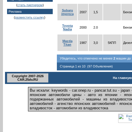
(
стать партнером
)
Subaru
Реклама
2007
1,5
Бензи
impreza
(
разместить ссылку
)
Toyota
2000
2.0
Бензи
Nadia
Mazda
1987
3,0
5КПП
Дизел
Titan
Убедитесь, что отмечено не менее
2
машин до т
Страница 1 из 10 (97 Объявления)
Copyright 2007-2026
На главную
CAR.25dv.RU
Вы искали: keywords - car.onep.ru - pancar.tut.su - ja
японские автомобили цены - авто из японии - япо
подержанных автомобилей - машины из владивосток
автомобилей - агенство японских автомобилей - японс
владивосток - автомобили из владивостока