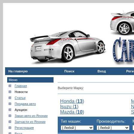
На главную
Поиск
Вход
Реги
Меню
Главная
Выберите Марку:
Новости
Статьи
Honda (
13
)
M
Продажа авто
Isuzu (
1
)
N
Аукцион
Mazda (
10
)
S
Заказ авто из Японии
Тип машин:
Производитель:
Запчасти из Японии
Регистрация
Вход