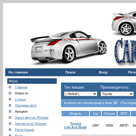
На главную
Поиск
Вход
Реги
Меню
Тип машин:
Производитель:
Главная
Новости
Статьи
Количество объявлений в базе:
97
(Последнее
Продажа авто
Аукцион
Модель
Год
Объем
КПП
Заказ авто из Японии
Запчасти из Японии
Toyota
1997
2000
АКПП
Б
Lite Ace Noah
Регистрация
Вход