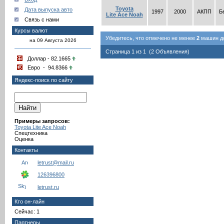
Toyota
Дата выпуска авто
1997
2000
АКПП
Б
Lite Ace Noah
Связь с нами
Курсы валют
Убедитесь, что отмечено не менее
2
машин до
на 09 Августа 2026
Страница 1 из 1 (2 Объявления)
Доллар - 82.1665
Евро - 94.8366
Яндекс-поиск по сайту
Примеры запросов:
Toyota Lite Ace Noah
Спецтехника
Оценка
Контакты
letrust@mail.ru
126396800
letrust.ru
Кто он-лайн
Сейчас: 1
Партнеры