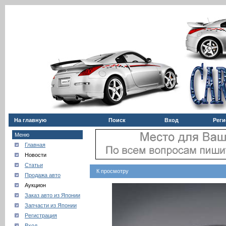
На главную
Поиск
Вход
Реги
Меню
Главная
Новости
Статьи
К просмотру
Продажа авто
Аукцион
Заказ авто из Японии
Запчасти из Японии
Регистрация
Вход