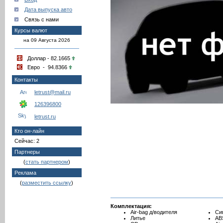
Дата выпуска авто
Связь с нами
Курсы валют
на 09 Августа 2026
Доллар - 82.1665
Евро - 94.8366
Контакты
letrust@mail.ru
126396800
letrust.ru
Кто он-лайн
Сейчас: 2
Партнеры
(
стать партнером
)
Реклама
(
разместить ссылку
)
Комплектация:
Air-bag д/водителя
Си
Литье
AB