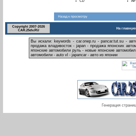
CD
Ai
Назад к просмотру
Copyright 2007-2026
На главную
CAR.25dv.RU
Вы искали: keywords - car.onep.ru - pancar.tut.su - 
продажа владивосток - japan - продажа японских авто
японские автомобили руль - новые японские автомобили
автомобили - auto vl - japancar - авто из японии
Генерация страниц