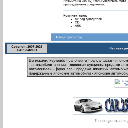
Нажмите на иконку, чтобы увеличить фото.
при медленном соединении.
Комплектация:
Air-bag д/водителя
CD
ABS
Назад к просмотру
Copyright 2007-2026
На главную
CAR.25dv.RU
Вы искали: keywords - car.onep.ru - pancar.tut.su - япо
- автомобили японии - японские аукционы продажи авт
автомобилей - japan car - продажа японских автомоби
подержанные японские автомобили - японские автомобил
Генерация страниц