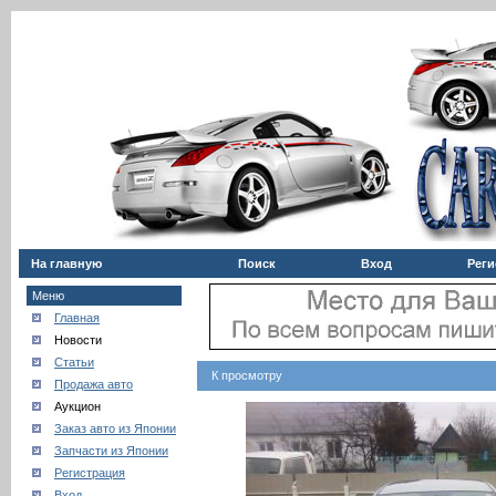
На главную
Поиск
Вход
Реги
Меню
Главная
Новости
Статьи
К просмотру
Продажа авто
Аукцион
Заказ авто из Японии
Запчасти из Японии
Регистрация
Вход