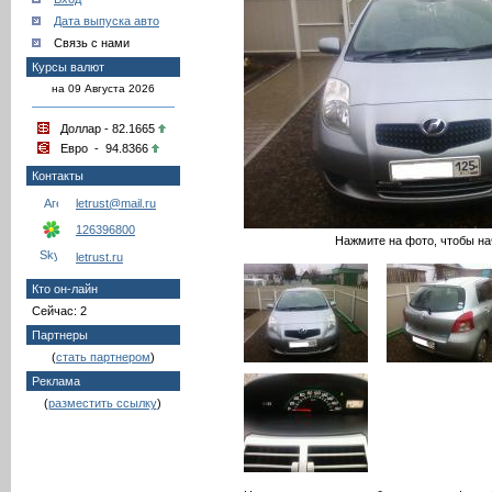
Дата выпуска авто
Связь с нами
Курсы валют
на 09 Августа 2026
Доллар - 82.1665
Евро - 94.8366
Контакты
letrust@mail.ru
126396800
Нажмите на фото, чтобы на
letrust.ru
Кто он-лайн
Сейчас: 2
Партнеры
(
стать партнером
)
Реклама
(
разместить ссылку
)