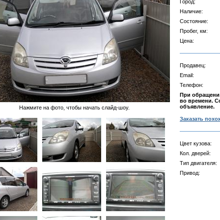
Город:
Наличие:
Состояние:
Пробег, км:
Цена:
Продавец:
Email:
Телефон:
При обращении
во времени. С
объявление.
Нажмите на фото, чтобы начать слайд-шоу.
Заказать похо
Цвет кузова:
Кол. дверей:
Тип двигателя:
Привод: