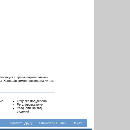
плектация с тремя парковочными
ы. Хорошая зимняя резина на литье.
ема
Отделка под дерево
Регулировка руля
Разд. спинка задн.
сидений
Показать другу
-
Свяжитесь с нами
-
Печать