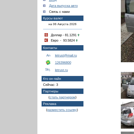
Дата выпуска авто
Связь с нами
Курсы валют
на 06 Августа 2026
Доллар - 81.1291
Евро - 93.5824
Контакты
letrust@mail.ru
126396800
letrust.ru
Кто он-лайн
Сейчас: 3
Партнеры
(
стать партнером
)
Реклама
(
разместить ссылку
)