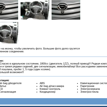
 на иконку, чтобы увеличить фото. Большие фото долго грузятся
ленном соединении.
ие:
Спасио в идеальном состоянии, 1800сс (двигатель 1ZZ), полный привод!!! Редкая ком
и и тремя рядами сидений, две сигнализации, иммобилайзер! Все расходники заменен
ошлина, пробег 1, 5 года (один хозяин).
большой возможен!!!
ктация:
Air-bag д/водителя
ABS
Навигационная сист
Литье
Air-bag д/пассажира
Парктроник
CD
Климат-контроль
Электрозеркала
Сигнализация
Кондиционер
Электростекла