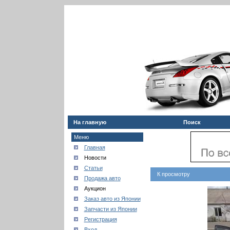
На главную
Поиск
Меню
Главная
Новости
Статьи
К просмотру
Продажа авто
Аукцион
Заказ авто из Японии
Запчасти из Японии
Регистрация
Вход