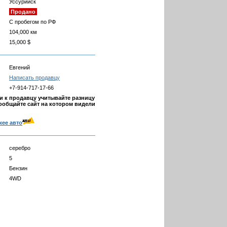
Уссурийск
Продано
С пробегом по РФ
104,000 км
15,000 $
Евгений
Написать продавцу
+7-914-717-17-66
 к продавцу учитывайте разницу
ообщайте сайт на котором видели
жее авто
серебро
5
Бензин
4WD