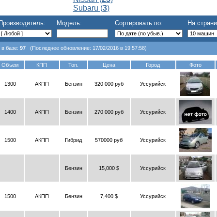
Subaru (
3
)
Производитель:
Модель:
Сортировать по:
На страни
 в базе:
97
(Последнее обновление: 17/02/2016 в 19:57:58)
Объем
КПП
Топ.
Цена
Город
Фото
1300
АКПП
Бензин
320 000 руб
Уссурийск
1400
АКПП
Бензин
270 000 руб
Уссурийск
1500
АКПП
Гибрид
570000 руб
Уссурийск
Бензин
15,000 $
Уссурийск
1500
АКПП
Бензин
7,400 $
Уссурийск