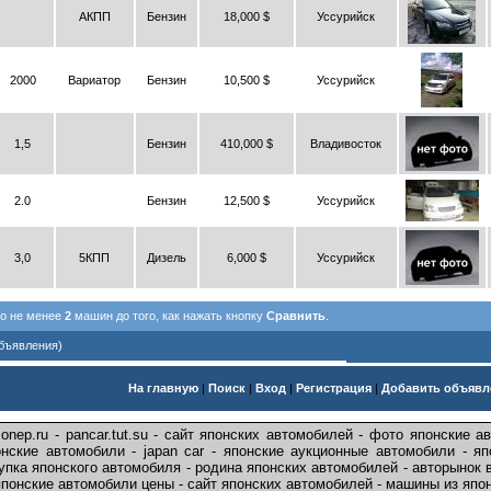
АКПП
Бензин
18,000 $
Уссурийск
2000
Вариатор
Бензин
10,500 $
Уссурийск
1,5
Бензин
410,000 $
Владивосток
2.0
Бензин
12,500 $
Уссурийск
3,0
5КПП
Дизель
6,000 $
Уссурийск
но не менее
2
машин до того, как нажать кнопку
Сравнить
.
Объявления)
На главную
|
Поиск
|
Вход
|
Регистрация
|
Добавить объявл
.onep.ru - pancar.tut.su - сайт японских автомобилей - фото японские 
нские автомобили - japan car - японские аукционные автомобили - я
пка японского автомобиля - родина японских автомобилей - авторынок 
японские автомобили цены - сайт японских автомобилей - машины из япо