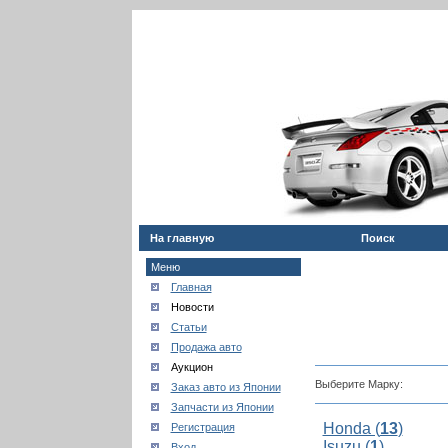
На главную
Поиск
Меню
Главная
Новости
Статьи
Продажа авто
Аукцион
Выберите Марку:
Заказ авто из Японии
Запчасти из Японии
Honda (
13
)
Регистрация
Isuzu (
1
)
Вход