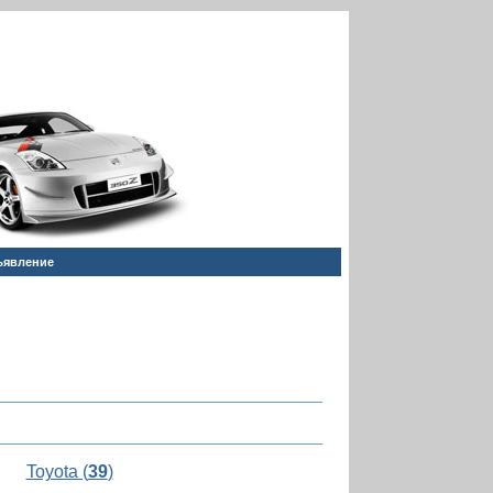
ъявление
Toyota (
39
)