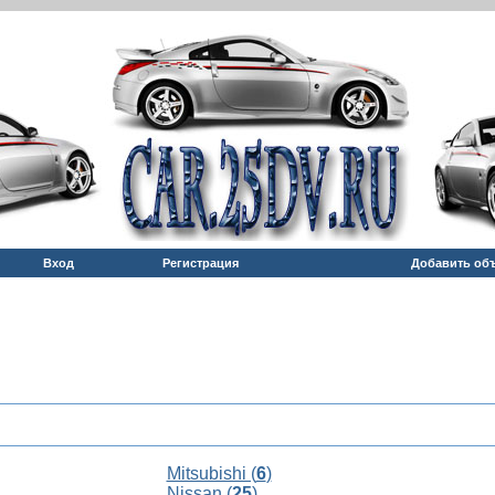
Вход
Регистрация
Добавить об
Mitsubishi (
6
)
Nissan (
25
)