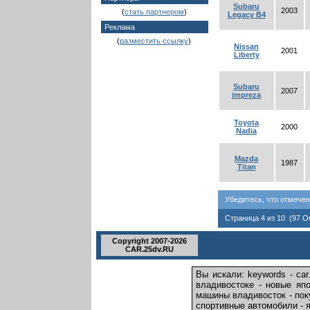
Subaru
2003
(
стать партнером
)
Legacy B4
Реклама
(
разместить ссылку
)
Nissan
2001
Liberty
Subaru
2007
impreza
Toyota
2000
Nadia
Mazda
1987
Titan
Убедитесь, что отмече
Страница 4 из 10 (97 
Copyright 2007-2026
CAR.25dv.RU
Вы искали: keywords - car
владивостоке - новые япо
машины владивосток - поку
спортивные автомобили - 