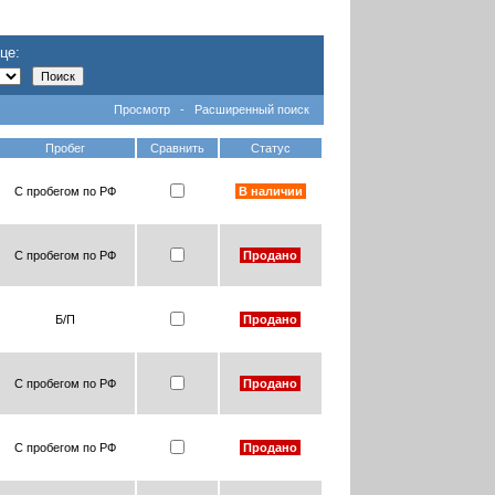
це:
Просмотр
-
Расширенный поиск
Пробег
Сравнить
Статус
С пробегом по РФ
В наличии
С пробегом по РФ
Продано
Б/П
Продано
С пробегом по РФ
Продано
С пробегом по РФ
Продано