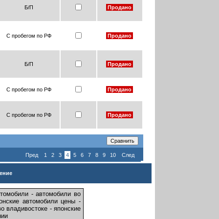
Б/П
Продано
С пробегом по РФ
Продано
Б/П
Продано
С пробегом по РФ
Продано
С пробегом по РФ
Продано
Пред
1
2
3
4
5
6
7
8
9
10
След
ение
автомобили - автомобили во
понские автомобили цены -
во владивостоке - японские
нии