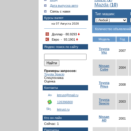
Mazda (
10
)
Дата выпуска авто
Связь с нами
Тип машин:
Курсы валют
на 07 Августа 2026
Количество объявлений
Доллар - 80.9293
Модель
Год
Евро - 93.1901
Яндекс-поиск по сайту
Toyota
2007
Vitz
Nissan
2004
Cube
Примеры запросов:
Toyota Spacio
Спецтехника
Оценка
Toyota
2008
Prius
Контакты
letrust@mail.ru
Toyota
2003
126396800
Spacio
letrust.ru
Nissan
Кто он-лайн
2001
AD
Сейчас: 1
Партнеры