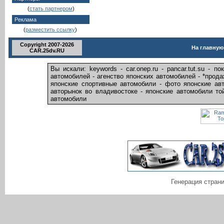
(
стать партнером
)
Реклама
(
разместить ссылку
)
Copyright 2007-2026
На главную
CAR.25dv.RU
Вы искали: keywords - car.onep.ru - pancar.tut.su - 
автомобилей - агенство японских автомобилей - *прод
японские спортивные автомобили - фото японские авт
авторынок во владивостоке - японские автомобили той
автомобили
Генерация страни