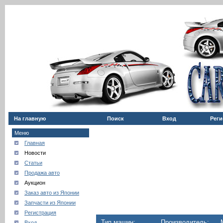
На главную
Поиск
Вход
Реги
Меню
Главная
Новости
Статьи
Продажа авто
Аукцион
Заказ авто из Японии
Запчасти из Японии
Регистрация
Тип машин:
Производитель:
Вход