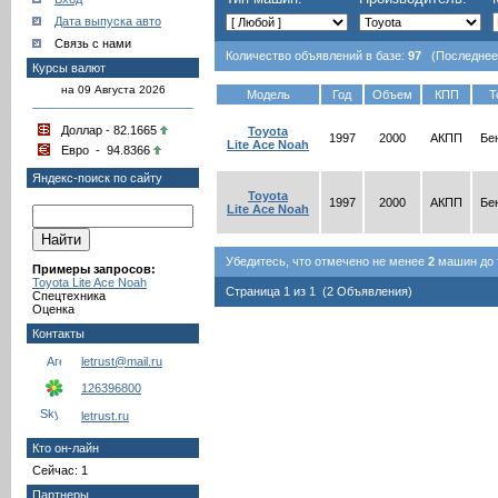
Дата выпуска авто
Связь с нами
Количество объявлений в базе:
97
(Последнее о
Курсы валют
на 09 Августа 2026
Модель
Год
Объем
КПП
Т
Доллар - 82.1665
Toyota
1997
2000
АКПП
Бе
Lite Ace Noah
Евро - 94.8366
Яндекс-поиск по сайту
Toyota
1997
2000
АКПП
Бе
Lite Ace Noah
Убедитесь, что отмечено не менее
2
машин до т
Примеры запросов:
Toyota Lite Ace Noah
Страница 1 из 1 (2 Объявления)
Спецтехника
Оценка
Контакты
letrust@mail.ru
126396800
letrust.ru
Кто он-лайн
Сейчас: 1
Партнеры