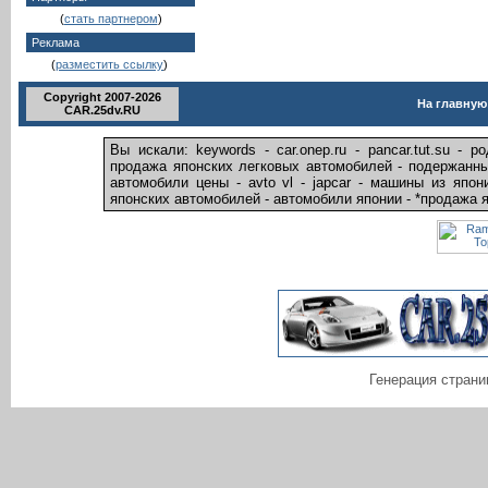
(
стать партнером
)
Реклама
(
разместить ссылку
)
Copyright 2007-2026
На главную
CAR.25dv.RU
Вы искали: keywords - car.onep.ru - pancar.tut.su -
продажа японских легковых автомобилей - подержанны
автомобили цены - avto vl - japcar - машины из япо
японских автомобилей - автомобили японии - *продажа я
Генерация страни