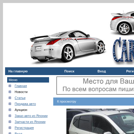
На главную
Поиск
Вход
Реги
Меню
Главная
Новости
Статьи
К просмотру
Продажа авто
Аукцион
Заказ авто из Японии
Запчасти из Японии
Регистрация
Вход