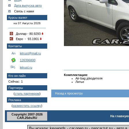
Дата выпуска авто
Связь с нами
Курсы валют
на 07 Августа 2026
Доллар - 80.9293
Евро - 93.1901
Контакты
letrust@mail.ru
126396800
letrust.ru
Комплектация:
Кто он-лайн
Air-bag д/водителя
Сейчас: 1
Литье
Партнеры
Назад к просмотру
(
стать партнером
)
Реклама
(
разместить ссылку
)
Copyright 2007-2026
На главную
CAR.25dv.RU
Вы искали: keywords - car.onep.ru - pancar.tut.su - авт