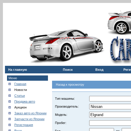
На главную
Поиск
Вход
Реги
Меню
Главная
Назад к просмотру
Новости
Статьи
Тип машины:
Продажа авто
Производитель:
Аукцион
Заказ авто из Японии
Модель:
Запчасти из Японии
Пробег:
Регистрация
Вход