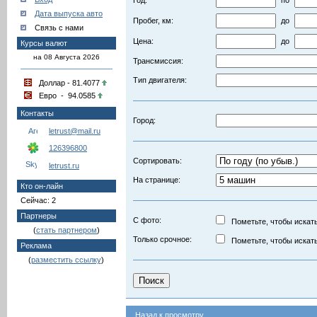
Год:
по
Дата выпуска авто
Пробег, км:
до
Связь с нами
Цена:
до
Курсы валют
на 08 Августа 2026
Трансмиссия:
Тип двигателя:
Доллар - 81.4077
Евро - 94.0585
Контакты
Город:
letrust@mail.ru
126396800
Сортировать:
letrust.ru
На странице:
Кто он-лайн
Сейчас: 2
Партнеры
С фото:
Пометьте, чтобы искать
(
стать партнером
)
Только срочное:
Пометьте, чтобы искать
Реклама
(
разместить ссылку
)
Назад к просмотру