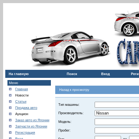
На главную
Поиск
Вход
Реги
Меню
Главная
Назад к просмотру
Новости
Статьи
Тип машины:
Продажа авто
Производитель:
Аукцион
Заказ авто из Японии
Модель:
Запчасти из Японии
Пробег:
Регистрация
Вход