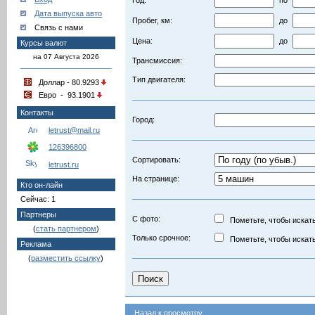
Год:
по
Дата выпуска авто
Пробег, км:
до
Связь с нами
Цена:
до
Курсы валют
на 07 Августа 2026
Трансмиссия:
Тип двигателя:
Доллар - 80.9293
Евро - 93.1901
Контакты
Город:
letrust@mail.ru
126396800
Сортировать:
letrust.ru
На странице:
Кто он-лайн
Сейчас: 1
Партнеры
С фото:
Пометьте, чтобы искать
(
стать партнером
)
Только срочное:
Пометьте, чтобы искать
Реклама
(
разместить ссылку
)
Назад к просмотру