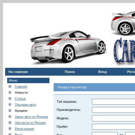
На главную
Поиск
Вход
Реги
Меню
Главная
Назад к просмотру
Новости
Статьи
Тип машины:
Продажа авто
Производитель:
Аукцион
Заказ авто из Японии
Модель:
Запчасти из Японии
Пробег:
Регистрация
Вход