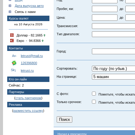
Год:
по
Дата выпуска авто
Пробег, км:
до
Связь с нами
Цена:
до
Курсы валют
на 10 Августа 2026
Трансмиссия:
Тип двигателя:
Доллар - 82.1665
Евро - 94.8366
Контакты
Город:
letrust@mail.ru
126396800
Сортировать:
letrust.ru
На странице:
Кто он-лайн
Сейчас: 2
Партнеры
С фото:
Пометьте, чтобы искать
(
стать партнером
)
Только срочное:
Пометьте, чтобы искать
Реклама
(
разместить ссылку
)
Назад к просмотру