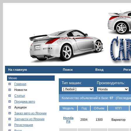
На главную
Поиск
Вход
Реги
Меню
Тип машин:
Производитель:
Главная
Новости
Статьи
Количество объявлений в базе:
97
(Последнее
Продажа авто
Аукцион
Модель
Год
Объем
КПП
Заказ авто из Японии
Honda
Запчасти из Японии
2004
1300
Вариатор
Fit
Регистрация
Вход