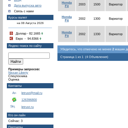
Honda
2003
1500
Вариатор
Дата выпуска авто
Fit
Связь с нами
Honda
Курсы валют
2002
1300
Вариатор
Fit
на 08 Августа 2026
Honda
Доллар - 82.1665
2002
1330
Вариатор
Fit
Евро - 94.8366
Яндекс-поиск по сайту
Убедитесь, что отмечено не менее
2
машин до
Страница 1 из 1 (4 Объявления)
Примеры запросов:
Nissan Liberty
Спецтехника
Оценка
Контакты
letrust@mail.ru
126396800
letrust.ru
Кто он-лайн
Сейчас: 3
Партнеры