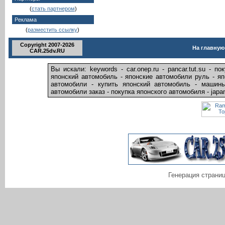
(
стать партнером
)
Реклама
(
разместить ссылку
)
Copyright 2007-2026
На главную
CAR.25dv.RU
Вы искали: keywords - car.onep.ru - pancar.tut.su - 
японский автомобиль - японские автомобили руль - я
автомобили - купить японский автомобиль - машины
автомобили заказ - покупка японского автомобиля - japa
Генерация страниц