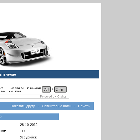
ъявление
Показать другу
-
Свяжитесь с нами
-
Печать
D
28-10-2012
ния:
117
Уссурийск