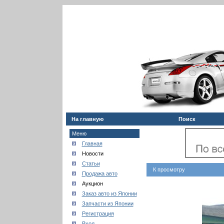
На главную
Поиск
Меню
Главная
Новости
Статьи
К просмотру
Продажа авто
Аукцион
Заказ авто из Японии
Запчасти из Японии
Регистрация
Вход