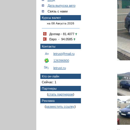
Дата выпуска авто
Связь с нами
Курсы валют
на 08 Августа 2026
Доллар - 81.4077
Евро - 94.0585
Контакты
letrust@mail.ru
126396800
letrust.ru
Кто он-лайн
Сейчас: 1
Партнеры
(
стать партнером
)
Реклама
(
разместить ссылку
)