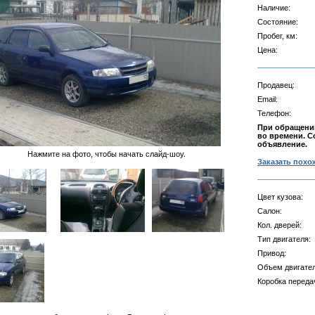
Наличие:
Состояние:
Пробег, км:
Цена:
Продавец:
Email:
Телефон:
При обращении
во времени. С
объявление.
Нажмите на фото, чтобы начать слайд-шоу.
Заказать похо
Цвет кузова:
Салон:
Кол. дверей:
Тип двигателя:
Привод:
Объем двигател
Коробка переда