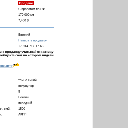
Продано
С пробегом по РФ
170,000 км
7,400 $
Евгений
Написать продавцу
+7-914-717-17-66
 к продавцу учитывайте разницу
ообщайте сайт на котором видели
жее авто
тёмно синий
полусупер
5
Бензин
передний
я, см3:
1500
ч:
АКПП