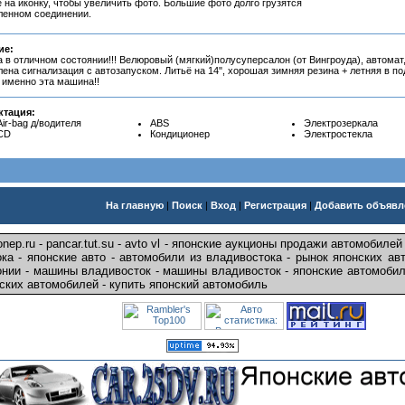
 на иконку, чтобы увеличить фото. Большие фото долго грузятся
ленном соединении.
ие:
в отличном состоянии!!! Велюровый (мягкий)полусуперсалон (от Вингроуда), автомат,
ена сигнализация с автозапуском. Литьё на 14", хорошая зимняя резина + летняя в под
 именно эта машина!!
ктация:
Air-bag д/водителя
ABS
Электрозеркала
CD
Кондиционер
Электростекла
На главную
|
Поиск
|
Вход
|
Регистрация
|
Добавить объявл
onep.ru - pancar.tut.su - avto vl - японские аукционы продажи автомобилей
ка - японские авто - автомобили из владивостока - рынок японских ав
онии - машины владивосток - машины владивосток - японские автомобил
ских автомобилей - купить японский автомобиль