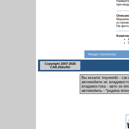
Нажмите
при мед
Описан
Машинка 
установл
На фото
Компле
Назад к просмотру
Copyright 2007-2026
CAR.25dv.RU
Вы искали: keywords - car.
автомобили из владивосто
владивостока - авто из яп
автомобиль - *родина япон