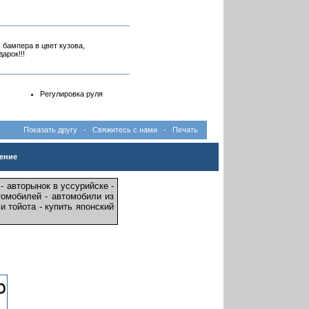
 бампера в цвет кузова,
арок!!!
Регулировка руля
Показать другу
-
Свяжитесь с нами
-
Печать
ение
 - авторынок в уссурийске -
томобилей - автомобили из
и тойота - купить японский