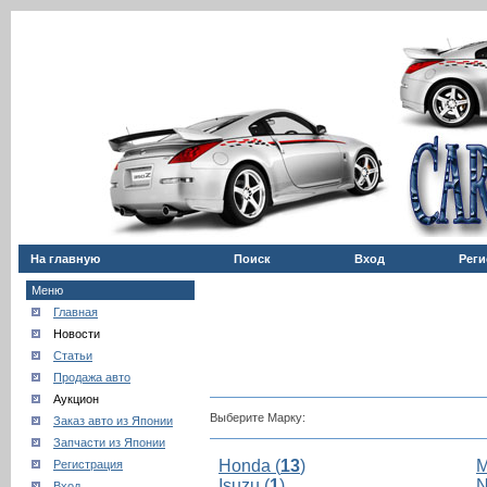
На главную
Поиск
Вход
Реги
Меню
Главная
Новости
Статьи
Продажа авто
Аукцион
Выберите Марку:
Заказ авто из Японии
Запчасти из Японии
Honda (
13
)
M
Регистрация
Isuzu (
1
)
N
Вход