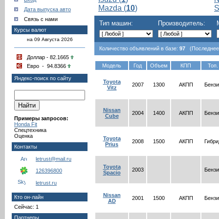
Mazda (
10
)
S
Дата выпуска авто
Связь с нами
Тип машин:
Производитель:
Курсы валют
на 09 Августа 2026
Количество объявлений в базе:
97
(Последнее о
Доллар - 82.1665
Модель
Год
Объем
КПП
Топ.
Евро - 94.8366
Яндекс-поиск по сайту
Toyota
2007
1300
АКПП
Бензи
Vitz
Nissan
2004
1400
АКПП
Бензи
Cube
Примеры запросов:
Honda Fit
Спецтехника
Оценка
Toyota
2008
1500
АКПП
Гибри
Prius
Контакты
letrust@mail.ru
Toyota
2003
Бензи
126396800
Spacio
letrust.ru
Nissan
Кто он-лайн
2001
1500
АКПП
Бензи
AD
Сейчас: 1
Партнеры