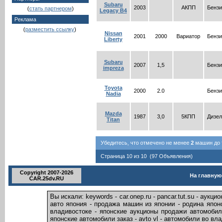
Subaru
2003
АКПП
Бензи
(
стать партнером
)
Legacy B4
Реклама
(
разместить ссылку
)
Nissan
2001
2000
Вариатор
Бензи
Liberty
Subaru
2007
1,5
Бензи
impreza
Toyota
2000
2.0
Бензи
Nadia
Mazda
1987
3,0
5КПП
Дизел
Titan
Убедитесь, что отмечено не менее
2
машин до т
Страница 10 из 10 (97 Объявления)
Copyright 2007-2026
На главную
CAR.25dv.RU
Вы искали: keywords - car.onep.ru - pancar.tut.su - ау
авто япония - продажа машин из японии - родина япон
владивостоке - японские аукционы продажи автомобил
японские автомобили заказ - avto vl - автомобили во вл