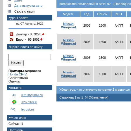
Количество объявлений в базе:
97
(Последнее о
Дата выпуска авто
Связь с нами
Модель
Год
Объем
КПП
Курсы валют
на 07 Августа 2026
Nissan
2003
1500
АКПП
Wingroad
Доллар - 80.9293
Евро - 93.1901
Nissan
2003
1500
АКПП
Wingroad
Яндекс-поиск по сайту
Nissan
2003
1500
АКПП
Wingroad
Примеры запросов:
Nissan
2002
1500
АКПП
Honda CR-V
Wingroad
Спецтехника
Оценка
Контакты
Убедитесь, что отмечено не менее
2
машин до т
letrust@mail.ru
Страница 1 из 1 (4 Объявления)
126396800
letrust.ru
Кто он-лайн
Сейчас: 1
Партнеры