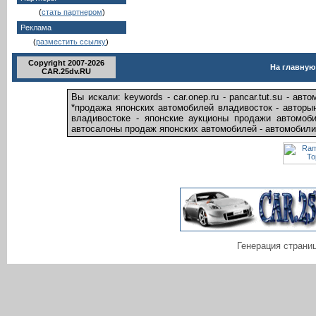
(
стать партнером
)
Реклама
(
разместить ссылку
)
Copyright 2007-2026
На главную
CAR.25dv.RU
Вы искали: keywords - car.onep.ru - pancar.tut.su - ав
*продажа японских автомобилей владивосток - авторын
владивостоке - японские аукционы продажи автомоби
автосалоны продаж японских автомобилей - автомобили я
Генерация страниц