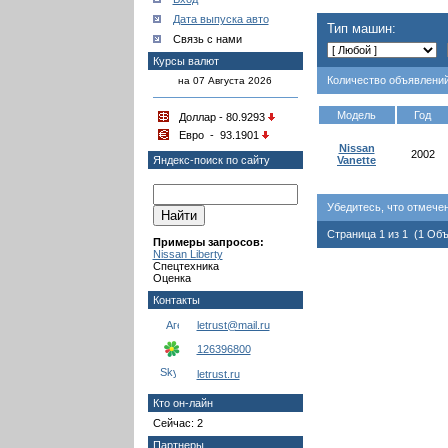
Дата выпуска авто
Тип машин:
Связь с нами
Курсы валют
Количество объявлений
на 07 Августа 2026
Модель
Год
Доллар - 80.9293
Евро - 93.1901
Nissan
2002
Яндекс-поиск по сайту
Vanette
Убедитесь, что отмече
Страница 1 из 1 (1 Об
Примеры запросов:
Nissan Liberty
Спецтехника
Оценка
Контакты
letrust@mail.ru
126396800
letrust.ru
Кто он-лайн
Сейчас: 2
Партнеры