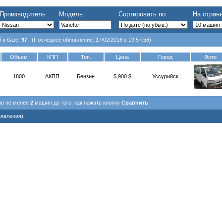
Производитель:
Модель:
Сортировать по:
На страни
 в базе:
97
(Последнее обновление: 17/02/2016 в 19:57:58)
Объем
КПП
Топ.
Цена
Город
Фото
1800
АКПП
Бензин
5,900 $
Уссурийск
но не менее
2
машин до того, как нажать кнопку
Сравнить
.
ъявления)