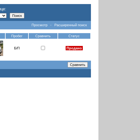
це:
Просмотр
-
Расширенный поиск
Пробег
Сравнить
Статус
Б/П
Продано