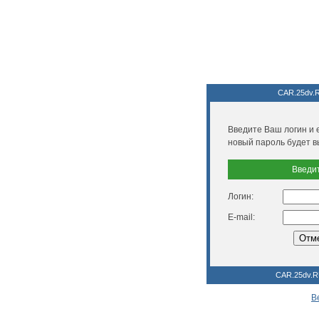
CAR.25dv.
Введите Ваш логин и e
новый пароль будет в
Введит
Логин:
E-mail:
CAR.25dv.R
В